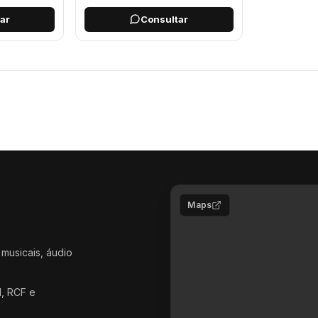
ar
Consultar
Maps
 musicais, áudio
d, RCF e