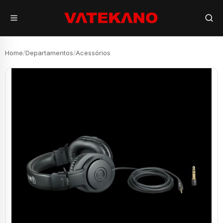
Home
/
Departamentos
/
Acessórios