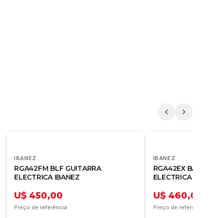
IBANEZ
IBANEZ
RGA42FM BLF GUITARRA
RGA42EX BAM GU
ELECTRICA IBANEZ
ELECTRICA IBANE
U$ 450,00
U$ 460,00
Preço de referência
Preço de referência