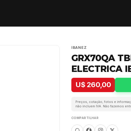
IBANEZ
GRX70QA TB
ELECTRICA 
U$ 260,00
Preços, cotação, fotos e informaç
não incluem IVA. Não fazemos entr
COMPARTILHAR