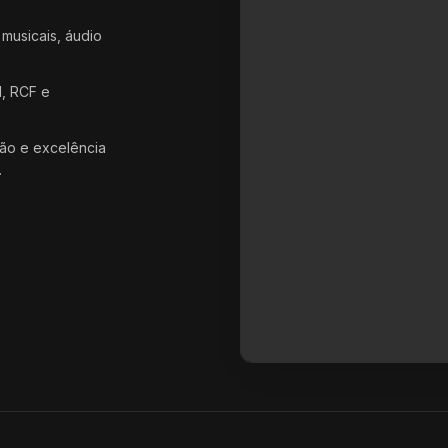
 musicais, áudio
d, RCF e
ão e excelência
.