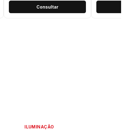
Consultar
Consu
ILUMINAÇÃO