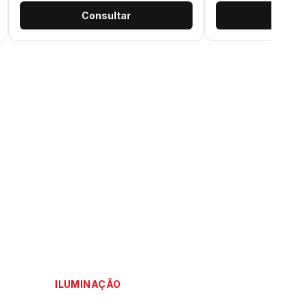
Consultar
Consu
ILUMINAÇÃO