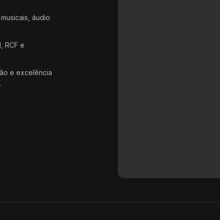
 musicais, áudio
d, RCF e
ão e excelência
.