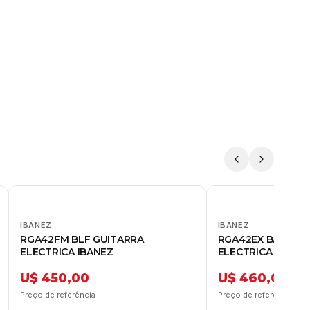
IBANEZ
IBANEZ
RGA42FM BLF GUITARRA
RGA42EX BAM GU
ELECTRICA IBANEZ
ELECTRICA IBANE
U$ 450,00
U$ 460,00
Preço de referência
Preço de referência