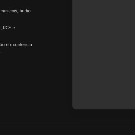
 musicais, áudio
d, RCF e
ão e excelência
.