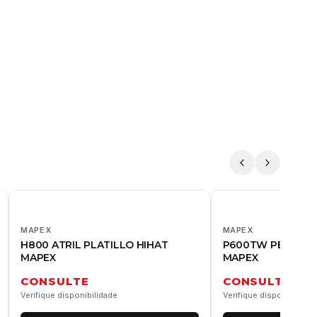
MAPEX
MAPEX
H800 ATRIL PLATILLO HIHAT
P600TW PEDAL B
MAPEX
MAPEX
CONSULTE
CONSULTE
Verifique disponibilidade
Verifique disponibilidad