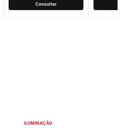
Consultar
Consu
ILUMINAÇÃO