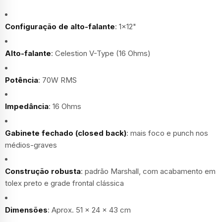
Configuração de alto-falante
: 1x12"
Alto-falante
: Celestion V-Type (16 Ohms)
Potência
: 70W RMS
Impedância
: 16 Ohms
Gabinete fechado (closed back)
: mais foco e punch nos
médios-graves
Construção robusta
: padrão Marshall, com acabamento em
tolex preto e grade frontal clássica
Dimensões
: Aprox. 51 x 24 x 43 cm