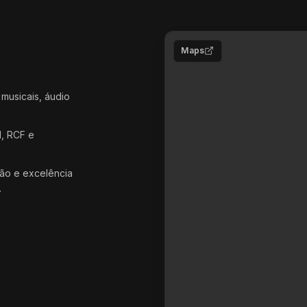
Maps
 musicais, áudio
d, RCF e
ão e excelência
.