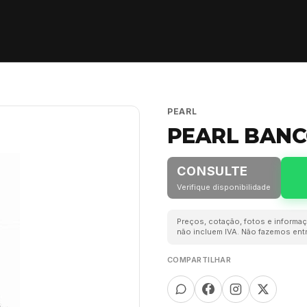
PEARL
PEARL BANC
CONSULTE
Verifique disponibilidade
Preços, cotação, fotos e informaç
não incluem IVA. Não fazemos entr
COMPARTILHAR