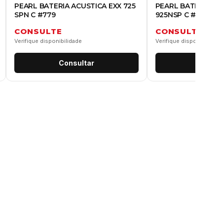
PEARL BATERIA ACUSTICA EXX 725
PEARL BATERIA A
SPN C #779
925NSP C #875
CONSULTE
CONSULTE
Verifique disponibilidade
Verifique disponibilidad
Consultar
Consu