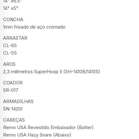
14" x6.5"
14" x5"
CONCHA
1mm frisado de aço cromado
ARRASTAR
CL-65
CL-55
AROS
2,3 milímetros SuperHoop II (SH-1410B/1410S)
COADOR
SR-017
ARMADILHAS
SN-1420I
CABEÇAS
Remo USA Revestido Embaixador (Batter)
Remo USA Hazy Snare (Abaixo)