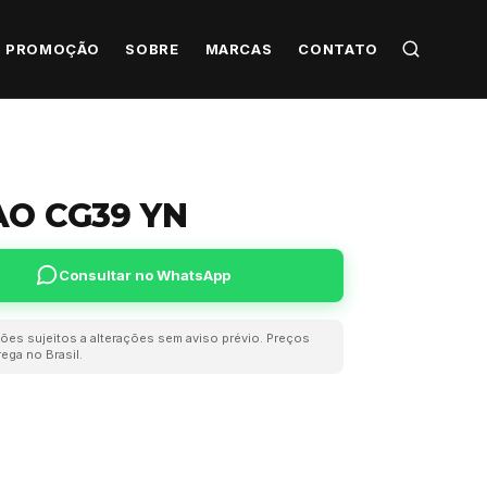
PROMOÇÃO
SOBRE
MARCAS
CONTATO
AO CG39 YN
Consultar no WhatsApp
ões sujeitos a alterações sem aviso prévio. Preços
ega no Brasil.