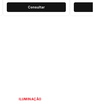
Consultar
Consu
ILUMINAÇÃO