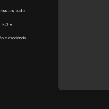
 musicais, áudio
d, RCF e
ão e excelência
.