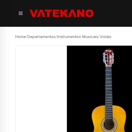
Home
/
Departamentos
/
Instrumentos Musicais
/
Violäo