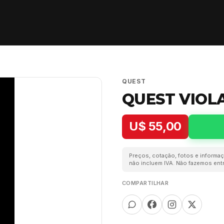
QUEST
QUEST VIOL
U$ 55,00
Preços, cotação, fotos e informaç
não incluem IVA. Não fazemos entr
COMPARTILHAR