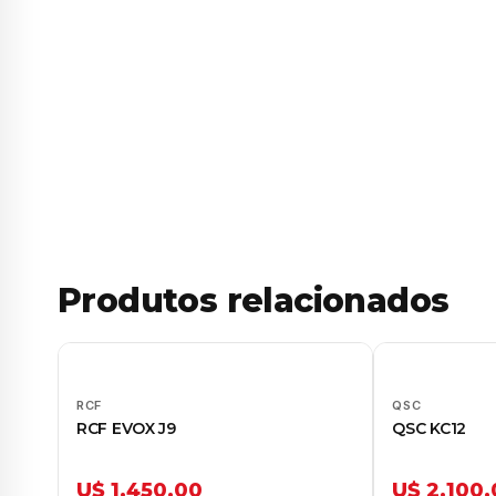
Produtos relacionados
RCF
QSC
RCF EVOX J9
QSC KC12
U$ 1.450,00
U$ 2.100