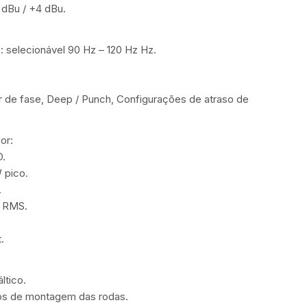
2 dBu / +4 dBu.
 selecionável 90 Hz – 120 Hz Hz.
or de fase, Deep / Punch, Configurações de atraso de
or:
O.
 pico.
.
W RMS.
.
ltico.
os de montagem das rodas.