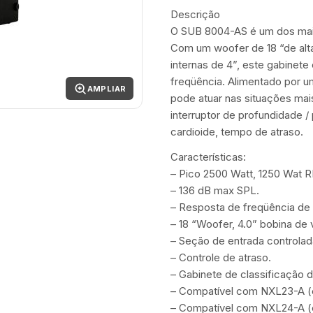
Descrição
O SUB 8004-AS é um dos mai
Com um woofer de 18 “de alta
internas de 4”, este gabinete
freqüência. Alimentado por u
AMPLIAR
pode atuar nas situações mais
interruptor de profundidade / 
cardioide, tempo de atraso.
Características:
– Pico 2500 Watt, 1250 Wat 
– 136 dB max SPL.
– Resposta de freqüência de 
– 18 “Woofer, 4.0” bobina de 
– Seção de entrada controla
– Controle de atraso.
– Gabinete de classificação d
– Compatível com NXL23-A (
– Compatível com NXL24-A (