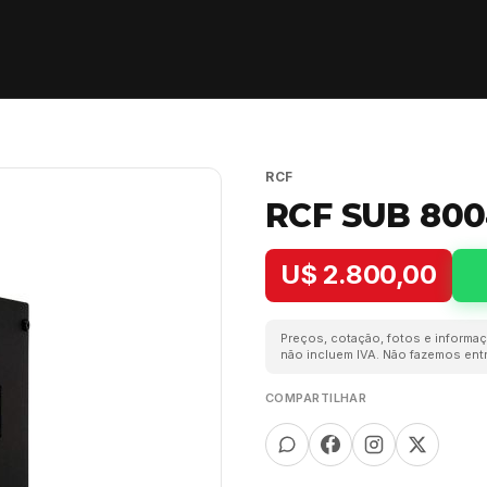
RCF
RCF SUB 800
U$ 2.800,00
Preços, cotação, fotos e informaç
não incluem IVA. Não fazemos entr
COMPARTILHAR