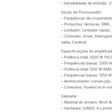
– Sensibilidade de entrada: -
Seção de Processador:
– Freqüências de cruzamento:
– Proteções: térmicas, RMS.
– Limitador: Limitador rápido.
– Controles: Xover, Interrupt
saída, Cardioid.
Especificações do amplificad
– Potência total: 2500 W PIC
– Freqüências baixas: 2500 W
– Potência total: 1250 W RMS
– Freqüências baixas: 1250 
– Arrefecimento: convecção.
– Conexões: Powercon in-out
Gabinete:
– Material do armário: Birch Bá
– Hardware: 2xM20, 4 x pont