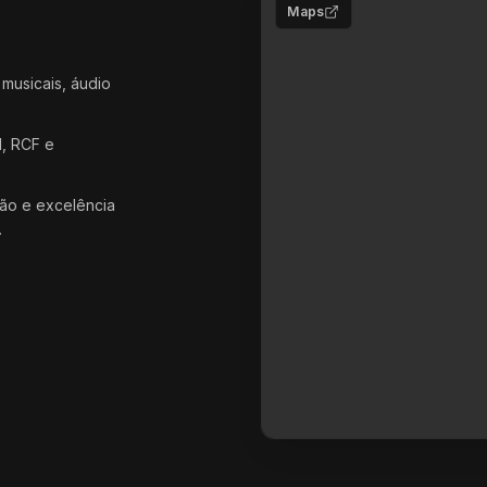
Maps
 musicais, áudio
d, RCF e
ão e excelência
.