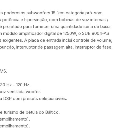
s poderosos subwoofers 18 “em categoria pró-som.
 potência e hipervinção, com bobinas de voz internas /
 é projetado para fornecer uma quantidade séria de baixa
m módulo amplificador digital de 1250W, o SUB 8004-AS
 exigentes. A placa de entrada inclui controle de volume,
punção, interruptor de passagem alta, interruptor de fase,
RMS.
30 Hz – 120 Hz.
voz ventilada woofer.
da DSP com presets selecionáveis.
e turismo de bétula do Báltico.
empilhamento).
empilhamento).