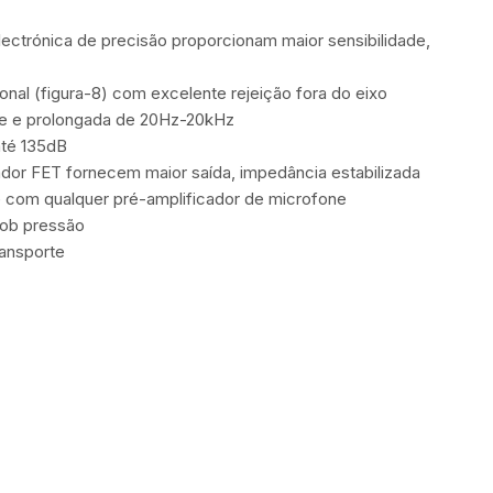
lectrónica de precisão proporcionam maior sensibilidade,
onal (figura-8) com excelente rejeição fora do eixo
ve e prolongada de 20Hz-20kHz
até 135dB
ador FET fornecem maior saída, impedância estabilizada
e com qualquer pré-amplificador de microfone
sob pressão
ransporte