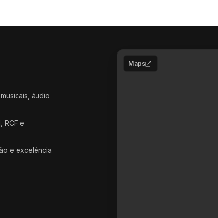
Maps
 musicais, áudio
d, RCF e
ão e excelência
.