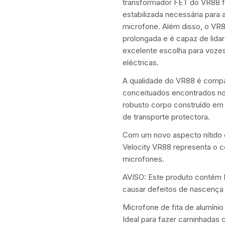
transformador FET do VR88 f
estabilizada necessária para
microfone. Além disso, o VR
prolongada e é capaz de lid
excelente escolha para vozes 
eléctricas.
A qualidade do VR88 é compar
conceituados encontrados nos
robusto corpo construído e
de transporte protectora.
Com um novo aspecto nítido 
Velocity VR88 representa o 
microfones.
AVISO: Este produto contém 
causar defeitos de nascença 
Microfone de fita de alumínio
Ideal para fazer caminhadas