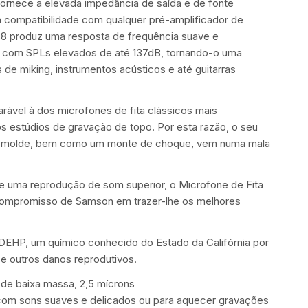
ornece a elevada impedância de saída e de fonte
 a compatibilidade com qualquer pré-amplificador de
88 produz uma resposta de frequência suave e
ar com SPLs elevados de até 137dB, tornando-o uma
de miking, instrumentos acústicos e até guitarras
ável à dos microfones de fita clássicos mais
 estúdios de gravação de topo. Por esta razão, o seu
m molde, bem como um monte de choque, vem numa mala
e uma reprodução de som superior, o Microfone de Fita
compromisso de Samson em trazer-lhe os melhores
DEHP, um químico conhecido do Estado da Califórnia por
e outros danos reprodutivos.
 de baixa massa, 2,5 mícrons
 com sons suaves e delicados ou para aquecer gravações