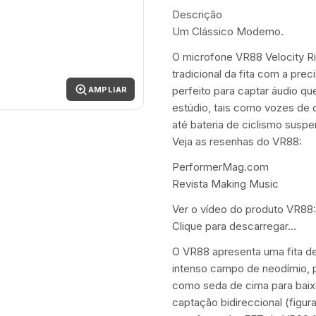
Descrição
Um Clássico Moderno.
O microfone VR88 Velocity R
tradicional da fita com a prec
perfeito para captar áudio q
AMPLIAR
estúdio, tais como vozes de c
até bateria de ciclismo suspe
Veja as resenhas do VR88:
PerformerMag.com
Revista Making Music
Ver o vídeo do produto VR88:
Clique para descarregar…
O VR88 apresenta uma fita de
intenso campo de neodímio, 
como seda de cima para baix
captação bidireccional (figur