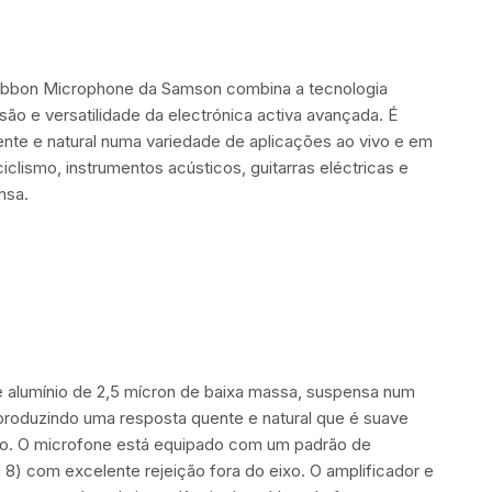
ibbon Microphone da Samson combina a tecnologia
isão e versatilidade da electrónica activa avançada. É
uente e natural numa variedade de aplicações ao vivo e em
iclismo, instrumentos acústicos, guitarras eléctricas e
nsa.
 alumínio de 2,5 mícron de baixa massa, suspensa num
produzindo uma resposta quente e natural que é suave
o. O microfone está equipado com um padrão de
a 8) com excelente rejeição fora do eixo. O amplificador e