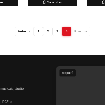
ar
Consultar
Anterior
1
2
3
4
Próxima
a 6
Página 7
Página 8
Página 9
Página 10
Página 11
Página 
Maps
 musicais, áudio
d, RCF e