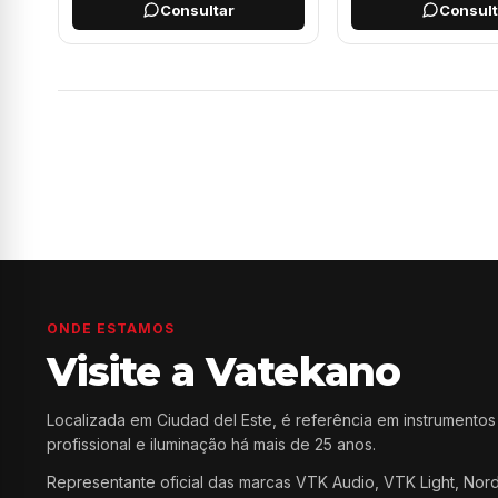
Consultar
Consult
Página 1
Página 2
Página 3
Página 4
Página 5
Págin
ONDE ESTAMOS
Visite a Vatekano
Localizada em Ciudad del Este, é referência em instrumentos
profissional e iluminação há mais de 25 anos.
Representante oficial das marcas VTK Audio, VTK Light, Nor