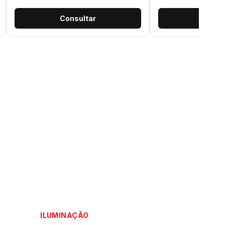
Consultar
Consu
ILUMINAÇÃO