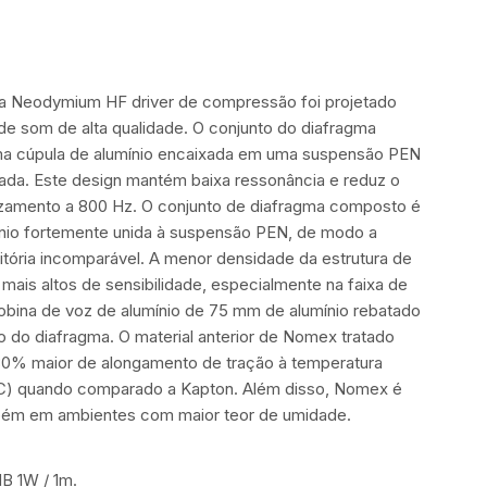
a Neodymium HF driver de compressão foi projetado
de som de alta qualidade. O conjunto do diafragma
 cúpula de alumínio encaixada em uma suspensão PEN
teada. Este design mantém baixa ressonância e reduz o
uzamento a 800 Hz. O conjunto de diafragma composto é
ínio fortemente unida à suspensão PEN, de modo a
itória incomparável. A menor densidade da estrutura de
 mais altos de sensibilidade, especialmente na faixa de
obina de voz de alumínio de 75 mm de alumínio rebatado
 do diafragma. O material anterior de Nomex tratado
30% maior de alongamento de tração à temperatura
° C) quando comparado a Kapton. Além disso, Nomex é
bém em ambientes com maior teor de umidade.
dB 1W / 1m.