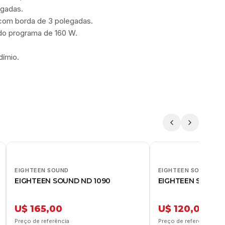
egadas.
 com borda de 3 polegadas.
do programa de 160 W.
dímio.
EIGHTEEN SOUND
EIGHTEEN SOUND
EIGHTEEN SOUND ND 1090
EIGHTEEN SOUND 
U$ 165,00
U$ 120,00
Preço de referência
Preço de referência