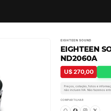
EIGHTEEN SOUND
EIGHTEEN S
ND2060A
U$ 270,00
Preços, cotação, fotos e informaç
não incluem IVA. Não fazemos entr
COMPARTILHAR