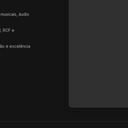
 musicais, áudio
d, RCF e
ão e excelência
.