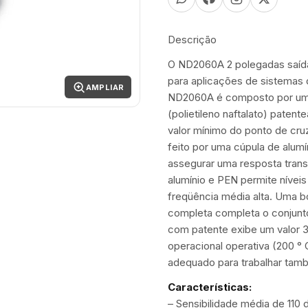
Descrição
O ND2060A 2 polegadas saíd
para aplicações de sistemas 
AMPLIAR
ND2060A é composto por uma
(polietileno naftalato) paten
valor mínimo do ponto de cr
feito por uma cúpula de alum
assegurar uma resposta trans
alumínio e PEN permite níveis
freqüência média alta. Uma b
completa completa o conjunto
com patente exibe um valor 
operacional operativa (200 
adequado para trabalhar tam
Características:
– Sensibilidade média de 110 